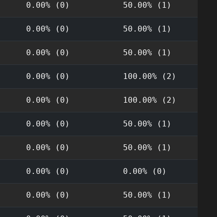
0.00% (0)
50.00% (1)
0.00% (0)
50.00% (1)
0.00% (0)
50.00% (1)
0.00% (0)
100.00% (2)
0.00% (0)
100.00% (2)
0.00% (0)
50.00% (1)
0.00% (0)
50.00% (1)
0.00% (0)
0.00% (0)
0.00% (0)
50.00% (1)