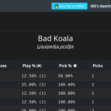
Nili's Apar
Buy me a coffee
Bad Koala
Liquipedia profile
sses
Play % (#)
Pick %
Picks
12.50% (1)
50.00%
1
25.00% (2)
100.00%
2
12.50% (1)
100.00%
2
12.50% (1)
100.00%
1
25.00% (2)
100.00%
2