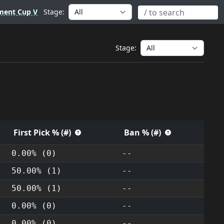
tment Cup V
Stage:
Stage:
First Pick % (#)
Ban % (#)
0.00% (0)
--
50.00% (1)
--
50.00% (1)
--
0.00% (0)
--
0.00% (0)
--