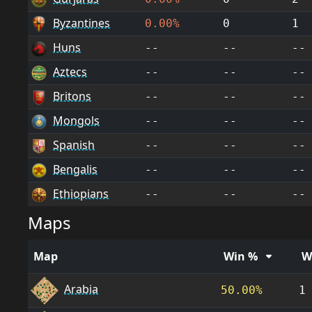
Byzantines
0.00%
0
1
Huns
--
--
--
Aztecs
--
--
--
Britons
--
--
--
Mongols
--
--
--
Spanish
--
--
--
Bengalis
--
--
--
Ethiopians
--
--
--
Maps
Map
Win %
W
Arabia
50.00%
1