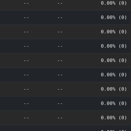
-
--
--
0.00% (0)
-
--
--
0.00% (0)
-
--
--
0.00% (0)
-
--
--
0.00% (0)
-
--
--
0.00% (0)
-
--
--
0.00% (0)
-
--
--
0.00% (0)
-
--
--
0.00% (0)
-
--
--
0.00% (0)